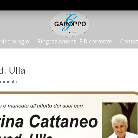
Necrologio
Ringraziamenti E Ricorrenze
Contat
. Ulla
ommento