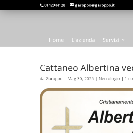
0142944128
garoppo@garoppo.it
Home
L’azienda
Servizi
Cattaneo Albertina ved
da
Garoppo
|
Mag 30, 2025
|
Necrologio
|
1 c