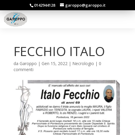
0142944128
garoppo@garoppo.it
FECCHIO ITALO
da
Garoppo
|
Gen 15, 2022
|
Necrologio
|
0
commenti