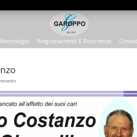
Necrologio
Ringraziamenti E Ricorrenze
Contat
anzo
ommento