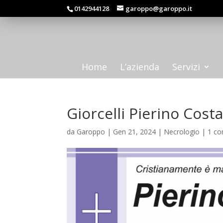
0142944128
garoppo@garoppo.it
Home
L’azienda
Servizi
Giorcelli Pierino Cost
da
Garoppo
|
Gen 21, 2024
|
Necrologio
|
1 c