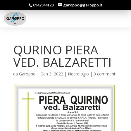
0142944128
garoppo@garoppo.it
QURINO PIERA
VED. BALZARETTI
da
Garoppo
|
Gen 3, 2022
|
Necrologio
|
0 commenti