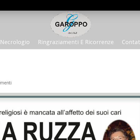
Necrologio
Ringraziamenti E Ricorrenze
Contat
menti