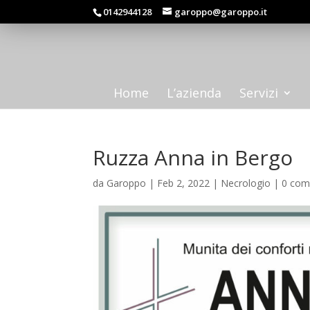
0142944128
garoppo@garoppo.it
Home
L’azienda
Servizi
Ruzza Anna in Bergo
da
Garoppo
|
Feb 2, 2022
|
Necrologio
|
0 com