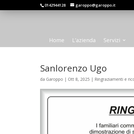
0142944128
garoppo@garoppo.it
Home
L’azienda
Servizi
Sanlorenzo Ugo
da
Garoppo
|
Ott 8, 2025
|
Ringraziamenti e ric