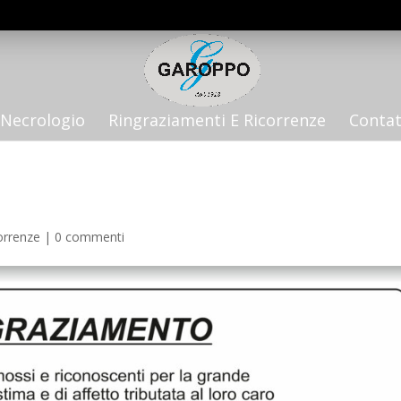
Necrologio
Ringraziamenti E Ricorrenze
Contat
orrenze
|
0 commenti