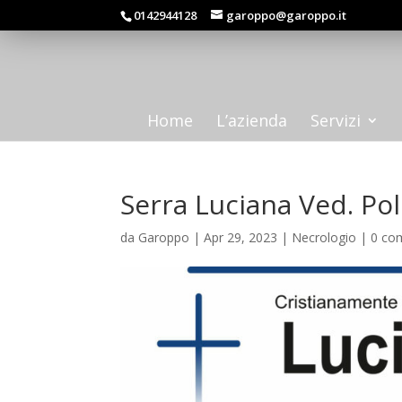
0142944128
garoppo@garoppo.it
Home
L’azienda
Servizi
Serra Luciana Ved. Pol
da
Garoppo
|
Apr 29, 2023
|
Necrologio
|
0 co