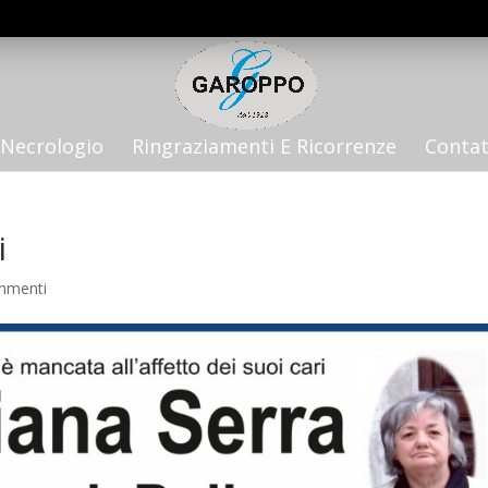
Necrologio
Ringraziamenti E Ricorrenze
Contat
i
mmenti