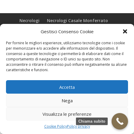
Necrologi
Necrologi Casale Monferrato
Necrologi Alessandria
Necrologi Piemonte
Gestisci Consenso Cookie
Realizzazione grafica e Copyright © zeropensieri local web -
Per fornire le migliori esperienze, utilizziamo tecnologie come i cookie
Casale Monferrato info@zeropensieri-cloud
per memorizzare e/o accedere alle informazioni del dispositivo. Il
consenso a queste tecnologie ci permetterà di elaborare dati come il
comportamento di navigazione o ID unici su questo sito. Non
acconsentire o ritirare il consenso può influire negativamente su alcune
caratteristiche e funzioni.
Accetta
Nega
Visualizza le preferenze
Chiama subito
Cookie Policy
Policy privacy