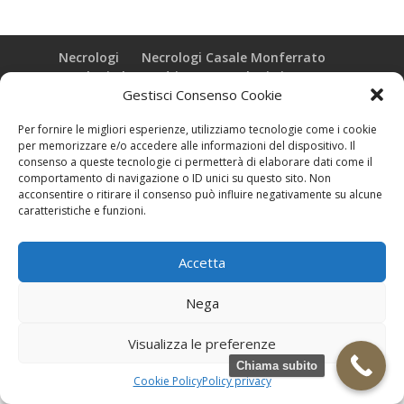
Necrologi
Necrologi Casale Monferrato
Necrologi Alessandria
Necrologi Piemonte
Gestisci Consenso Cookie
Realizzazione grafica e Copyright © zeropensieri local web -
Per fornire le migliori esperienze, utilizziamo tecnologie come i cookie
Casale Monferrato info@zeropensieri-cloud
per memorizzare e/o accedere alle informazioni del dispositivo. Il
consenso a queste tecnologie ci permetterà di elaborare dati come il
comportamento di navigazione o ID unici su questo sito. Non
acconsentire o ritirare il consenso può influire negativamente su alcune
caratteristiche e funzioni.
Accetta
Nega
Visualizza le preferenze
Chiama subito
Cookie Policy
Policy privacy