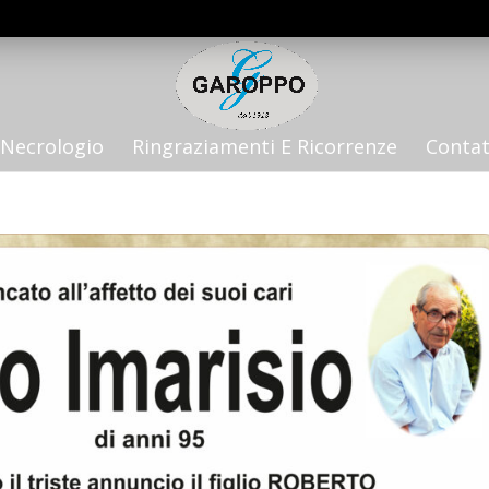
Necrologio
Ringraziamenti E Ricorrenze
Contat