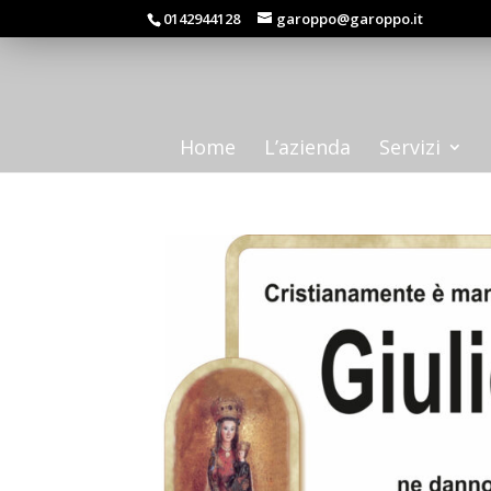
0142944128
garoppo@garoppo.it
Home
L’azienda
Servizi