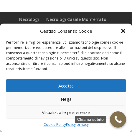
Necrologi
Necrologi Casale Monferrato
Necrologi Alessandria
Necrologi Piemonte
Gestisci Consenso Cookie
Realizzazione grafica e Copyright © zeropensieri local web -
Per fornire le migliori esperienze, utilizziamo tecnologie come i cookie
Casale Monferrato info@zeropensieri-cloud
per memorizzare e/o accedere alle informazioni del dispositivo. Il
consenso a queste tecnologie ci permetterà di elaborare dati come il
comportamento di navigazione o ID unici su questo sito. Non
acconsentire o ritirare il consenso può influire negativamente su alcune
caratteristiche e funzioni.
Accetta
Nega
Visualizza le preferenze
Chiama subito
Cookie Policy
Policy privacy