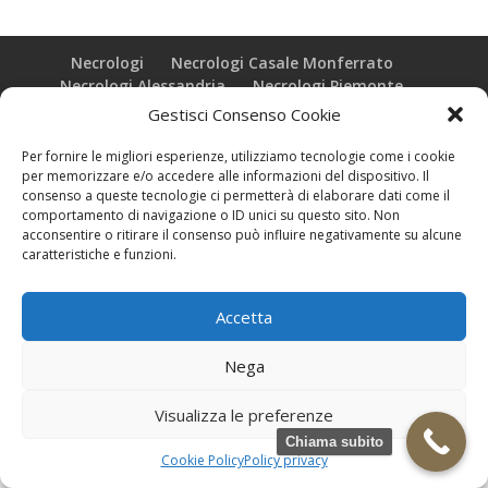
Necrologi
Necrologi Casale Monferrato
Necrologi Alessandria
Necrologi Piemonte
Gestisci Consenso Cookie
Realizzazione grafica e Copyright © zeropensieri local web -
Per fornire le migliori esperienze, utilizziamo tecnologie come i cookie
Casale Monferrato info@zeropensieri-cloud
per memorizzare e/o accedere alle informazioni del dispositivo. Il
consenso a queste tecnologie ci permetterà di elaborare dati come il
comportamento di navigazione o ID unici su questo sito. Non
acconsentire o ritirare il consenso può influire negativamente su alcune
caratteristiche e funzioni.
Accetta
Nega
Visualizza le preferenze
Chiama subito
Cookie Policy
Policy privacy