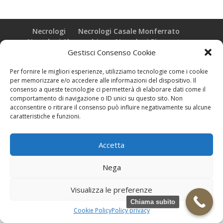
Necrologi
Necrologi Casale Monferrato
Necrologi Alessandria
Necrologi Piemonte
Gestisci Consenso Cookie
Realizzazione grafica e Copyright © zeropensieri local web -
Per fornire le migliori esperienze, utilizziamo tecnologie come i cookie
Casale Monferrato info@zeropensieri-cloud
per memorizzare e/o accedere alle informazioni del dispositivo. Il
consenso a queste tecnologie ci permetterà di elaborare dati come il
comportamento di navigazione o ID unici su questo sito. Non
acconsentire o ritirare il consenso può influire negativamente su alcune
caratteristiche e funzioni.
Accetta
Nega
Visualizza le preferenze
Chiama subito
Cookie Policy
Policy privacy