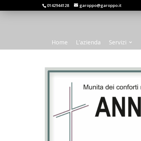
0142944128
garoppo@garoppo.it
Home
L’azienda
Servizi