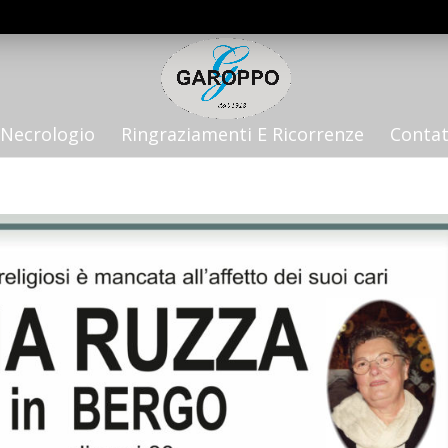
Necrologio
Ringraziamenti E Ricorrenze
Contat