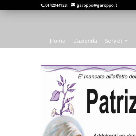
0142944128
garoppo@garoppo.it
Home
L’azienda
Servizi