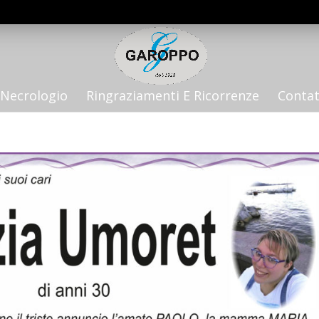
Necrologio
Ringraziamenti E Ricorrenze
Contat